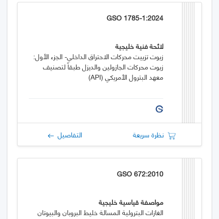
GSO 1785-1:2024
لائحة فنية خليجية
زيوت تزييت محركات الاحتراق الداخلي- الجزء الأول:
زيوت محركات الجازولين والديزل طبقاً لتصنيف
معهد البترول الأمريكي (API)
نظرة سريعة
التفاصيل
GSO 672:2010
مواصفة قياسية خليجية
الغازات البترولية المسالة خليط البروبان والبيوتان