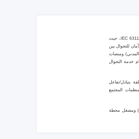
تحدد المواصفة القياسية IEC 63119-1:2019 أساسًا للأجزاء الأخرى من المواصفة القياسية IEC 63119، حيث
مان للتجوال بين
ت المجتمع المدني) ومنصات
م خدمة التجوال
ى المتعلقة بتبادل/تفاعل
نظمات المجتمع
ا تحدد المواصفة IEC 63119 (جميع الأجزاء) تبادل المعلومات، سواء بين محطة الشحن (CS) ومشغل محطة