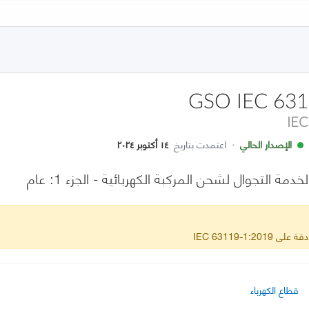
GSO IEC 631
IEC
الإصدار الحالي
·
اعتمدت بتاريخ
١٤ أكتوبر ٢٠٢٤
مة التجوال لشحن المركبة الكهربائية - الجزء 1: عام
IEC 63119-1:2
قطاع الكهرباء