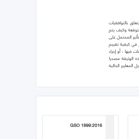
 وهو تقرير فني ، إرشادات حول أحدث تقنيات VSC فيما يتعلق بالتوافقيات
 VSC الحالية والمستقبلية المتوقعة وكيف يتم
كمصادر جهد أو مصادر تيار أو غير ذلك. كما يقيم المعاوقة التوافقية ل VSC والتأثير المحتمل على
ر في كيفية تقييم
 تحسينات فيها ، أو إجراء
ه الوثيقة مصدرا
لمعايير الحالية
GSO 1899:2016