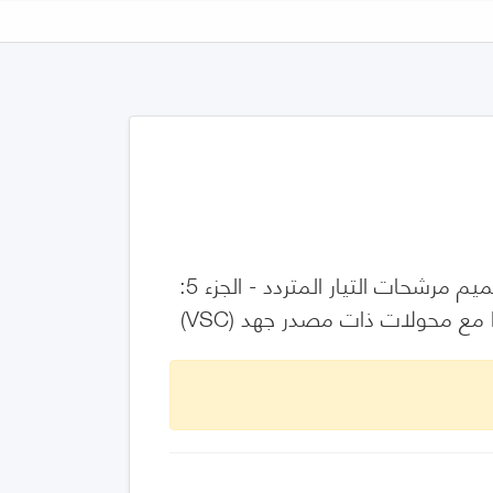
أنظمة التيار المستمر عالي الجهد (HVDC) - إرشادات لمواصفات وتقييم تصميم مرشحات التيار المتردد - الجزء 5: