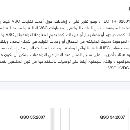
توفر IEC TR 62001: 2021 (E) ،
والتطورات المستقبلية المتوقعة ، حول الملف التوافقي لمعماريات
توصيفها ونمذجتها - 
ة الموجودة مسبقا المنبثقة من الأحمال أو وحدات التوليد في شبكة الإمداد وينظ
توافقيات VSC بموجب معايير IEC الحالية واللوائح الوطنية ، وتحديد المجالات التي يمكن إجراء
رة هيئات أخرى ، على سبيل المثال عند النظر في التوافقيات. يمكن أن تكون هذ
لموضوع ، والذي سيحتوي أيضا على توصيات لاستخدامها من قبل المكلفين بتعديل ا
GSO 35:2007
GSO 34:2007