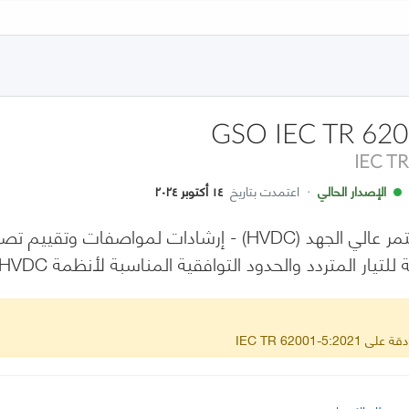
GSO IEC TR 620
IEC T
الإصدار الحالي
·
اعتمدت بتاريخ
١٤ أكتوبر ٢٠٢٤
المتردد والحدود التوافقية المناسبة لأنظمة HVDC مع محولات ذات مصدر جهد (VSC)
IEC TR 62001-5