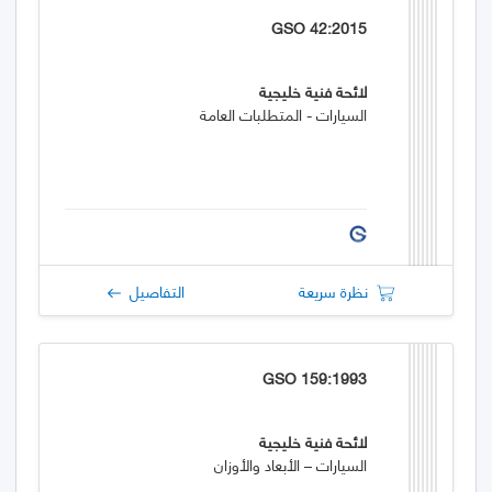
GSO 42:2015
لائحة فنية خليجية
السيارات - المتطلبات العامة
نظرة سريعة
التفاصيل
GSO 159:1993
لائحة فنية خليجية
السيارات – الأبعاد والأوزان