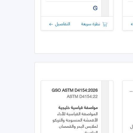
نظرة سريعة
التفاصيل
GSO ASTM D4154:2026
GSO ASTM D226/D226M
ASTM D4154:22
مواصفة قياسية خليجية
المواصفة القياسية للأداء
الأقمشة المنسوجة والتريكو
ل
لملابس البحر والقمصان
الرياضية