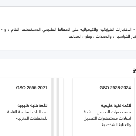
- الاختبارات الفيزيائية والكيميائية على المطاط الطبيعي المستصلحة الخام ، و - ا
ر القياسية ، والمعدات ، وطرق المعالجة
ج
GSO 2555:2021
GSO 2528:2024
لائحة فنية خليجية
لائحة فنية خليجية
مستحضرات التجميل – لائحة
متطلبات السلامة العامة
ادعاءات مستحضرات التجميل
للمنظفات المنزلية
والعناية الشخصية