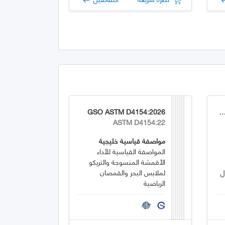
GSO ASTM D4154:2026
GSO ASTM D226/D226M
ASTM D4154:22
مواصفة قياسية خليجية
المواصفة القياسية للأداء
الأقمشة المنسوجة والتريكو
ل
لملابس البحر والقمصان
الرياضية