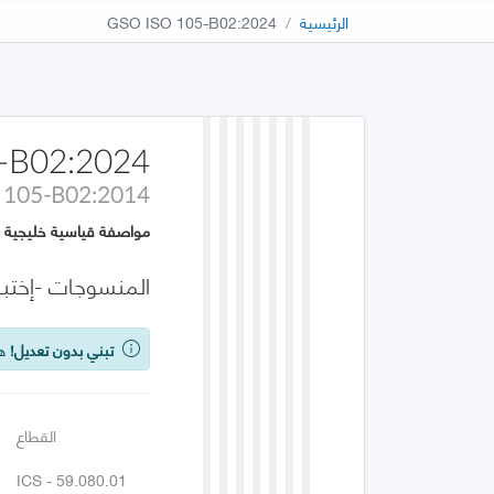
الرئيسية
GSO ISO 105-B02:2024
-B02:2024
 105-B02:2014
مواصفة قياسية خليجية
المنسوجات -إختبارات ثبات اللون - الجزء B02: ث
تبني بدون تعديل!
هذه
القطاع
ICS - 59.080.01