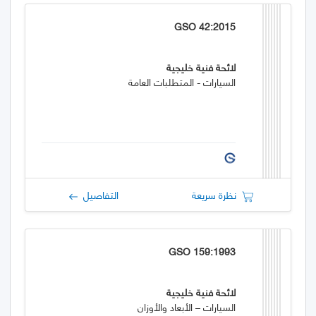
GSO 42:2015
لائحة فنية خليجية
السيارات - المتطلبات العامة
نظرة سريعة
التفاصيل
GSO 159:1993
لائحة فنية خليجية
السيارات – الأبعاد والأوزان