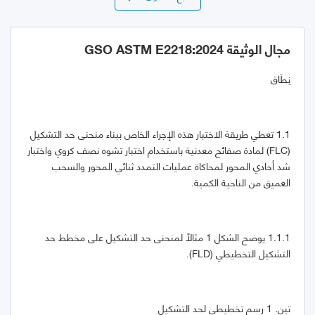
مجال الوثيقة GSO ASTM E2218:2024
نِطَاق
1.1 تعطي طريقة الاختبار هذه الإجراء الخاص ببناء منحنى حد التشكيل
(FLC) لمادة صفائح معدنية باستخدام اختبار تشوه نصف كروي واختبار
شد أحادي المحور لمحاكاة عمليات التمدد ثنائي المحور والسحب
العميق من الناحية الكمية.
1.1.1 يوضح الشكل 1 مثالاً لمنحنى حد التشكيل على مخطط حد
التشكيل التخطيطي (FLD).
تين. 1 رسم تخطيطي لحد التشكيل