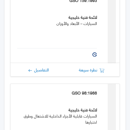
GSO 159:1993
لائحة فنية خليجية
السيارات – الأبعاد والأوزان
نظرة سريعة
التفاصيل
GSO 98:1988
لائحة فنية خليجية
السيارات قابلية الأجزاء الداخلية للاشتعال وطرق
اختبارها