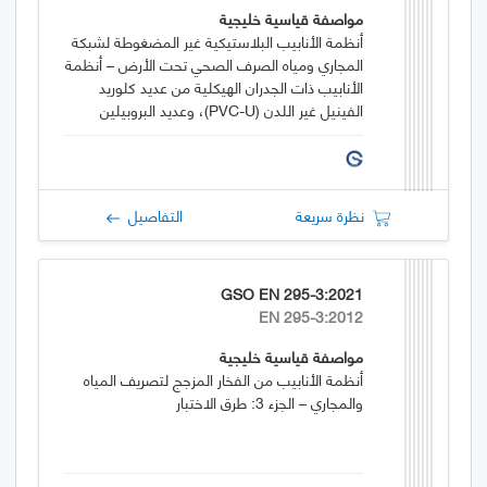
مواصفة قياسية خليجية
أنظمة الأنابيب البلاستيكية غير المضغوطة لشبكة
المجاري ومياه الصرف الصحي تحت الأرض – أنظمة
الأنابيب ذات الجدران الهيكلية من عديد كلوريد
الفينيل غير اللدن (PVC-U)، وعديد البروبيلين
(PP)، وعديد الإيثيلين (PE) – الجزء 3: مواصفات
الأنابيب ووصلاتها ونظامها ذات سطح داخلي
أملس وسطح خارجي ذو تشكيل بارز – صنف ب
نظرة سريعة
التفاصيل
GSO EN 295-3:2021
EN 295-3:2012
مواصفة قياسية خليجية
أنظمة الأنابيب من الفخار المزجج لتصريف المياه
والمجاري – الجزء 3: طرق الاختبار