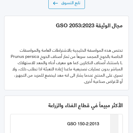
تابع التسوق
مجال الوثيقة GSO 2053:2023
تختص هذه المواصفة الخليجية بالاشتراطات العامة والمواصفات
الخاصة بالخوخ المجمد سريعاً من ثمار أصناف الخوخ Prunus persica
L باستثناء أصناف النكتارين كما هو معرف أدناه والمعد للاستهلاك
المباشر بدون عمليات تصنيعية ماعدا إعادة التعبئة اذا تطلب ذلك، ولا
تسري على المنتج عندما يشار الى انه معد ليخضع للمزيد من التجهيز،
أو لأغراض صناعية أخرى.
الأكثر مبيعاً في قطاع الغذاء والزراعة
GSO 150-2:2013