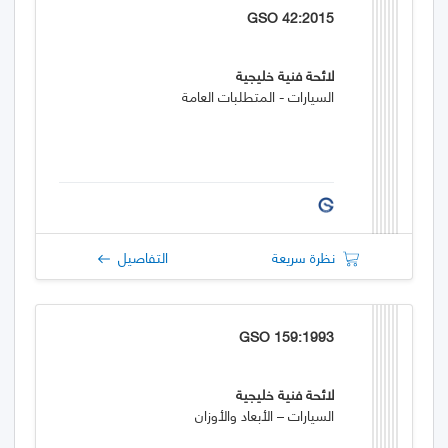
GSO 42:2015
لائحة فنية خليجية
السيارات - المتطلبات العامة
نظرة سريعة
التفاصيل
GSO 159:1993
لائحة فنية خليجية
السيارات – الأبعاد والأوزان