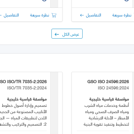
نظرة سريعة
التفاصيل
نظرة سريعة
التفاصيل
عرض الكل
SO ISO/TR 7035-2:2026
GSO ISO 24596:2026
ISO/TR 7035-2:2024
ISO 24596:2024
مواصفة قياسية خليجية
مواصفة قياسية خليجية
أنظمة وخدمات مياه الشرب
تصميم وإدارة أصول خطوط
ومياه الصرف الصحي ومياه
الأنابيب المصنوعة من الحديد
الأمطار – الأدلة الارشادية
اللدن لتطبيقات المياه — الجز
لتخطيط وتنفيذ تقوية البنية
2: التصميم والتركيب والتشغيل
التحتية لأنظمة المياه ومياه