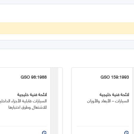
GSO 98:1988
GSO 159:1993
لائحة فنية خليجية
لائحة فنية خليجية
السيارات – الأبعاد والأوزان
السيارات قابلية الأجزاء الداخلي
للاشتعال وطرق اختبارها