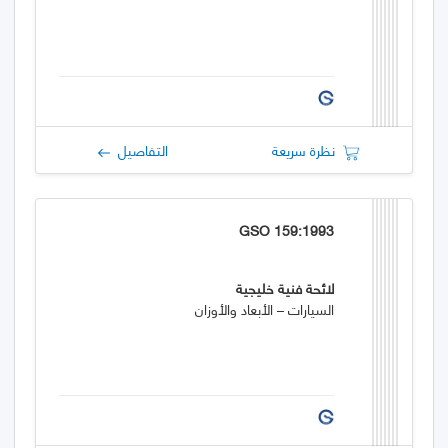
نظرة سريعة
التفاصيل
GSO 159:1993
لائحة فنية خليجية
السيارات – الأبعاد والأوزان