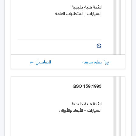
لائحة فنية خليجية
السيارات - المتطلبات العامة
نظرة سريعة
التفاصيل
GSO 159:1993
لائحة فنية خليجية
السيارات – الأبعاد والأوزان