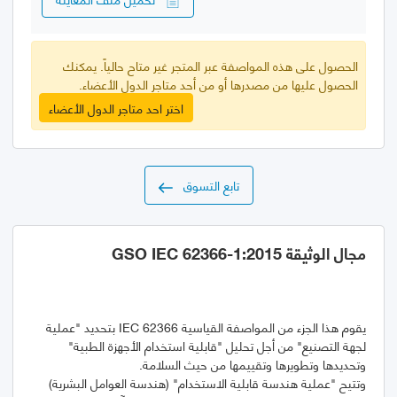
الحصول على هذه المواصفة عبر المتجر غير متاح حالياً. يمكنك
الحصول عليها من مصدرها أو من أحد متاجر الدول الأعضاء.
اختر احد متاجر الدول الأعضاء
تابع التسوق
مجال الوثيقة GSO IEC 62366-1:2015
يقوم هذا الجزء من المواصفة القياسية IEC 62366 بتحديد "عملية
لجهة التصنيع" من أجل تحليل "قابلية استخدام الأجهزة الطبية"