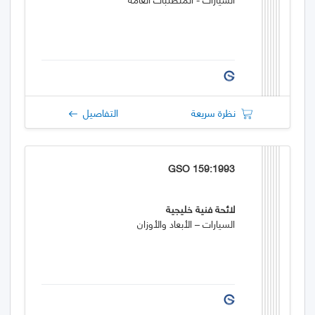
نظرة سريعة
التفاصيل
GSO 159:1993
لائحة فنية خليجية
السيارات – الأبعاد والأوزان