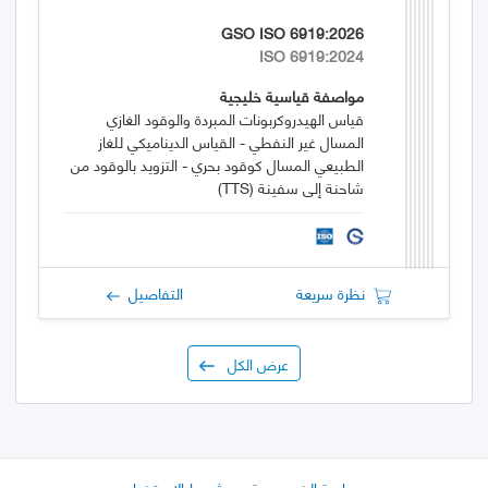
GSO ISO 6919:2026
ISO 6919:2024
مواصفة قياسية خليجية
قياس الهيدروكربونات المبردة والوقود الغازي
المسال غير النفطي - القياس الديناميكي للغاز
الطبيعي المسال كوقود بحري - التزويد بالوقود من
شاحنة إلى سفينة (TTS)
نظرة سريعة
التفاصيل
عرض الكل
سياسة الخصوصية
شروط الاستخدام