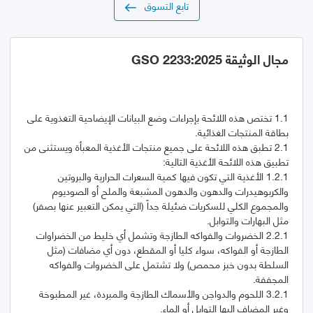
تابع التسوق
مجال الوثيقة GSO 2233:2025
1.1 تختص هذه اللائحة بإجراءات وضع البيانات الإيضاحية التغذوية على
2.1 تطبق هذه اللائحة على جميع منتجات الأغذية المعبأة ويستثنى من
1.2.1 الأغذية التي تكون فيها كمية السعرات الحرارية والبروتين
والكربوهيدرات والدهون والدهون المشبعة والملح أو الصوديوم
والمجموع الكلي للسكريات ضئيلة جداً (التي يمكن التعبير عنها بصفر)
2.2.1 الخضروات والفواكه الطازجة وتشمل أي خليط من الخضراوات
الطازجة أو الفواكه، سواء كليا أو المقطع، دون أي مضافات (مثل
السلطة بدون خبز محمص) ولا تشتمل على الخضروات والفواكه
3.2.1 اللحوم والدواجن والأسماك الطازجة والمبردة، غير المطبوخة