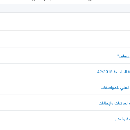
إسعاف"
جية 42/2015
ل الفني للمواصفات
 المركبات والإطارات
ة والنقل