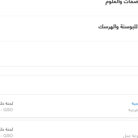
جية
لجنة خلي
فرعية
لجنة خلي
عة عمل