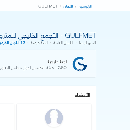
الرئيسية
اللجان
GULFMET
GULFMET - التجمع الخليجي للمترولوجيا
المترولوجيا
·
اللجان العامة
·
لجنة فرعية
·
12 اللجان الفرعية
لجنة خليجية
GSO - هيئة التقييس لدول مجلس التعاون لدول الخليج العربية
الأعضاء