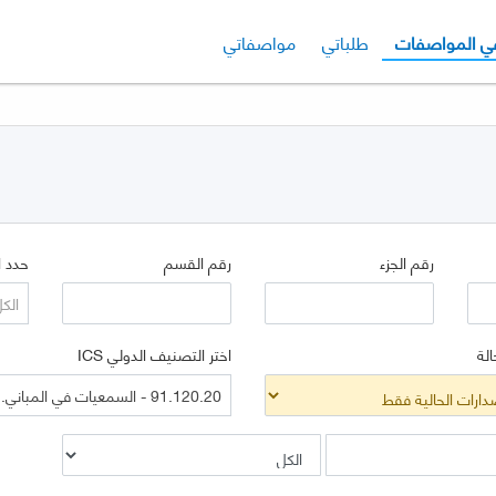
لي
الإصدار الحالي
ي المواصفات
طلباتي
مواصفاتي
رقم الجزء
رقم القسم
حدد ا
الك
الة
اختر التصنيف الدولي ICS
91.120.20 - السمعيات في المباني. عزل الصوت