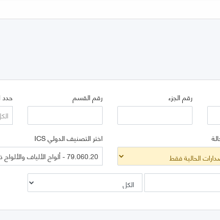
رقم الجزء
رقم القسم
حدد ا
الك
الة
اختر التصنيف الدولي ICS
79.060.20 - ألواح الألياف والألواح ذات الجزيئات