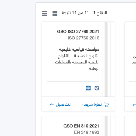
النتائج 1 - 11 من 11 نتيجة
GSO ISO 27769:2021
ISO 27769:2016
مواصفة قياسية خليجية
ي -
الألواح الخشبية -- الألواح
عد
الليفية المصنعة بالعمليات
الرطبة
نظرة سريعة
التفاصيل
GSO EN 319:2021
EN 319:1993