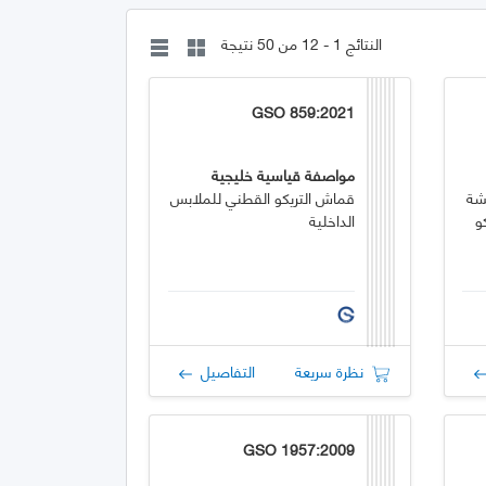
النتائج 1 - 12 من 50 نتيجة
GSO 859:2021
مواصفة قياسية خليجية
مشة
قماش التريكو القطني للملابس
و
الداخلية
نظرة سريعة
التفاصيل
GSO 1957:2009