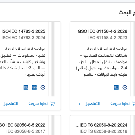
ج البحث
025
GSO IEC 61158-4-2:2026
ISO/IEC 14763-3:2024
IEC 61158-4-2:2023
مواصفة قياسية خليجية
مواصفة قياسية خليجية
شبكات الاتصالات الصناعية -
تقنية المعلومات — تطبيق
مواصفات ناقل المجال - الجزء
وتشغيل كابلات منشآت العمل
4-2 :مواصفة بروتوكول (نظام )
— الجزء 3: اختبار شبكة كاب
طبقة رابط البيانات - عناصر
ألياف بصرية
النوع (2)
نظرة سريعة
التفاصيل
نظرة سريعة
التفاصيل
SO IEC 62056-8-5:2022
GSO IEC TS 62056-8-20:2024
IEC 62056-8-5:2017
IEC TS 62056-8-20:2016