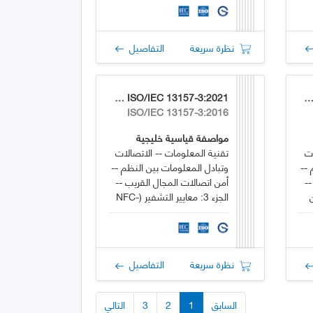
التقارير والإرشادات الفنية --
الجزء 5: توصيل إيثرنت V2.0
للتحكم في الوصول إلى
نظرة سريعة
التفاصيل
الوسائط (MAC) في شبكات
المنطقة المحلية
GSO ISO/IEC 13157-3:2021
GSO ISO/IEC 13157-4:2
ISO/IEC 13157-3:2016
مواصفة قياسية خليجية
ات
تقنية المعلومات -- الاتصالات
 --
وتبادل المعلومات بين النظم --
--
أمن اتصالات المجال القريب --
ن
الجزء 3: معايير التشفير (NFC-
فق
SEC) باستخدام بروتوكول
ير
(ECDH-256) وبروتوكول AES-
GCM
نظرة سريعة
التفاصيل
السابق
1
2
3
التالي