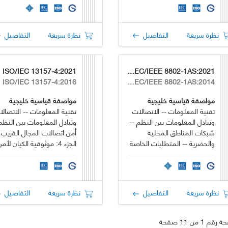
السمعي والمرئي
نظرة سريعة
التفاصيل
نظرة سريعة
التفاصيل
021
GSO ISO/IEC/IEEE 8802-1AS:2021
ISO/IEC 13157-4:2016
ISO/IEC/IEEE 8802-1AS:2014
مواصفة قياسية خليجية
مواصفة قياسية خليجية
تقنية المعلومات -- الاتصالات
تقنية المعلومات -- الاتصال
وتبادل المعلومات بين النظم --
وتبادل المعلومات بين النظم
شبكات المناطق المحلية
أمن اتصالات المجال القريب 
والحضرية -- المتطلبات الخاصة
الجزء 4: موثوقية الكيان لأم
-- الجزء 1AS: التوقيت
اتصالات المجال القريب وتوا
والمزامنة للتطبيقات الحساسة
المفاتيح باستخدام التشفير غ
للوقت في شبكات المناطق
المتماثل
المحلية المُجسرة
نظرة سريعة
التفاصيل
نظرة سريعة
التفاصيل
م 1 من 11 صفحة