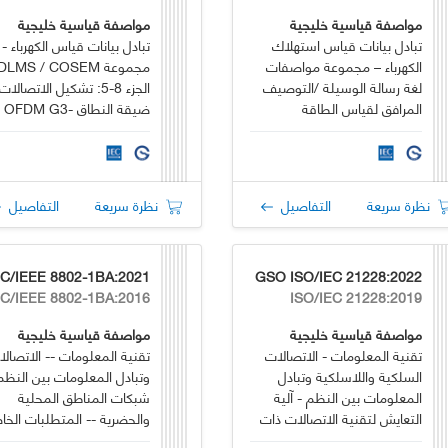
مواصفة قياسية خليجية
مواصفة قياسية خليجية
تبادل بيانات قياس استهلاك
تبادل بيانات قياس الكهرباء -
الكهرباء – مجموعة مواصفات
لغة رسالة الوسيلة /التوصيف
الجزء 8-5: تشكيل الاتصالات
المرافق لقياس الطاقة
ضيقة النطاق OFDM G3-
(DLMS/COSEM)– الجزء 8-
PLC للشبكات المجاورة
20: أشكال اتصالات الشبكة
الخاصة بالشبكات المجاورة
نظرة سريعة
التفاصيل
نظرة سريعة
التفاصيل
1
GSO ISO/IEC 21228:2022
6
ISO/IEC 21228:2019
مواصفة قياسية خليجية
مواصفة قياسية خليجية
تقنية المعلومات - الاتصالات
تقنية المعلومات -- الاتصال
السلكية واللاسلكية وتبادل
وتبادل المعلومات بين النظم
المعلومات بين النظم - آلية
شبكات المناطق المحلية
التعايش لتقنية الاتصالات ذات
والحضرية -- المتطلبات الخا
النطاق الواسع
-- الجزء 1BA: نظم التجسير