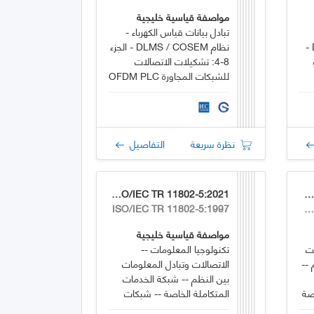
مواصفة قياسية خليجية
تبادل بيانات قياس الكهرباء -
مجموعة DLMS / COSEM -
نظام DLMS / COSEM - الجزء
8-4: تشكيلات الاتصالات
للشبكات المجاورة OFDM PLC
PRIME ضيقة النطاق
نظرة سريعة
التفاصيل
GSO ISO/IEC TR 11802-5:2021
GSO ISO/IEC/IEEE 8802-1BA:202
ISO/IEC TR 11802-5:1997
ISO/IEC/IEEE 8802-1BA:201
مواصفة قياسية خليجية
ات
تكنولوجيا المعلومات --
 --
الاتصالات وتبادل المعلومات
بين النظم -- شبكة الخدمات
صة
المتكاملة الخاصة -- شبكات
المناطق المحلية والحضرية --