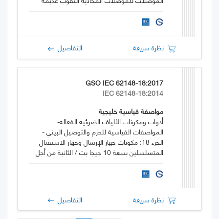
الحلقات غير الزاوية، المصنوعة من الألياف
الموصلة فيزيائيًّا، أحادية النمط الموجهة لعدم
التشتت
نظرة سريعة
التفاصيل
GSO IEC 62148-18:2017
IEC 62148-18:2014
مواصفة قياسية خليجية
أدوات ومكونات الألياف الضوئية الفعالة-
المواصفات القياسية للحزم والتوصيل البيني -
الجزء 18: مكونات جهاز الإرسال وجهاز الاستقبال
المتسلسلين بسعة 10 جيجا بت / الثانية من أجل
الاستخدام مع التوصيل البيني للوصلات الصغيرة
نظرة سريعة
التفاصيل