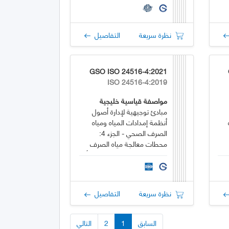
نظرة سريعة
التفاصيل
GSO ISO 24516-4:2021
ISO 24516-4:2019
مواصفة قياسية خليجية
مبادئ توجيهية لإدارة أصول
أنظمة إمدادات المياه ومياه
الصرف الصحي - الجزء 4:
محطات معالجة مياه الصرف
الصحي، ومرافق معالجة الحمأة،
ومحطات الضخ، ومرافق
الاحتجاز والإعاقة
نظرة سريعة
التفاصيل
السابق
1
2
التالي