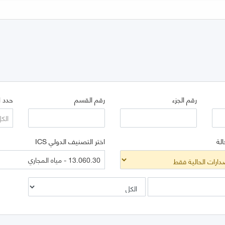
رقم الجزء
رقم القسم
حدد ا
الك
الة
اختر التصنيف الدولي ICS
13.060.30 - مياه المجاري