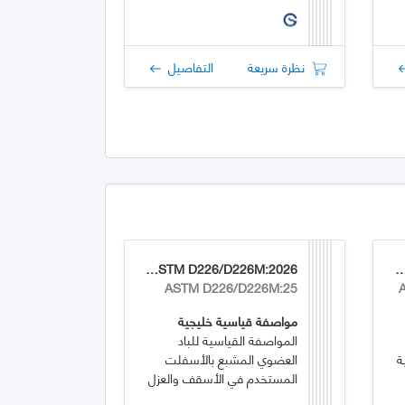
نظرة سريعة
التفاصيل
GSO ASTM D226/D226M:2026
GSO ASTM D8364/D836
ASTM D226/D226M:25
مواصفة قياسية خليجية
المواصفة القياسية للباد
ة
العضوي المشبع بالأسفلت
المستخدم في الأسقف والعزل