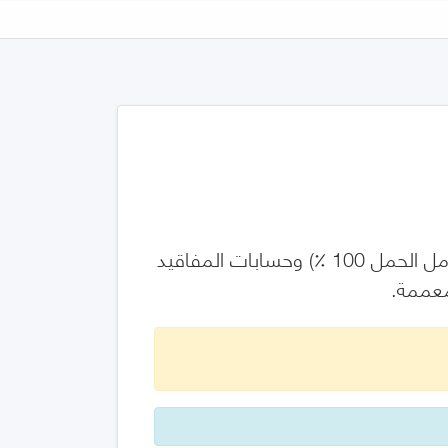
الكابلات الكهربائية - حساب مقنن التيار -جزء 1-3: معادلات مقنن التيار (معامل الحمل 100 ٪) وحسابات المفاقيد
لمعممة.