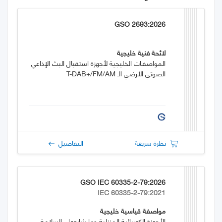
GSO 2693:2026
لائحة فنية خليجية
المواصفـات الخليجية لأجهزة استقبال البث الإذاعي
الصوتي الأرضي الـ T-DAB+/FM/AM
نظرة سريعة
التفاصيل
GSO IEC 60335-2-79:2026
IEC 60335-2-79:2021
مواصفة قياسية خليجية
الأجهزة الكهربائية المنزلية وما شابهها - السلامة -