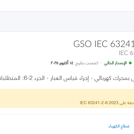
GSO IEC 63241
IEC 
الإصدار الحالي
·
اعتمدت بتاريخ
١٤ أكتوبر ٢٠٢٥
ي - إجراء قياس الغبار - الجزء 2-6: المتطلبات الخاصة للمطارق المحمولة باليد
IEC 63241-2-6
قطاع الكهرباء