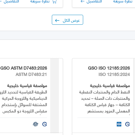
نظرة سريعة
التفاصيل
نظرة سريعة
التفاصيل
عرض الكل
GSO ASTM D7483:2026
GSO ISO 12185:2026
ASTM D7483:21
ISO 12185:2024
مواصفة قياسية خليجية
مواصفة قياسية خليجية
النفط الخام والمنتجات النفطية
الطريقة القياسية لتحديد اللزو
والمنتجات ذات الصلة – تحديد
الديناميكية واللزوجة الحركية
الكثافة – جهاز قياس الكثافة
المشتقة للسوائل بإستخدام
المعملي المزود بمستشعر
مقياس اللزوجة ذو المكبس
أنبوبي على شكل حرف U
المتأرجح
متذبذب