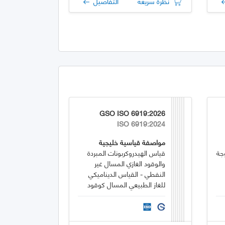
نظرة سريعة
التفاصيل
GSO ISO 6919:2026
ISO 6919:2024
مواصفة قياسية خليجية
جة
قياس الهيدروكربونات المبردة
والوقود الغازي المسال غير
النفطي - القياس الديناميكي
للغاز الطبيعي المسال كوقود
بحري - التزويد بالوقود من
شاحنة إلى سفينة (TTS)