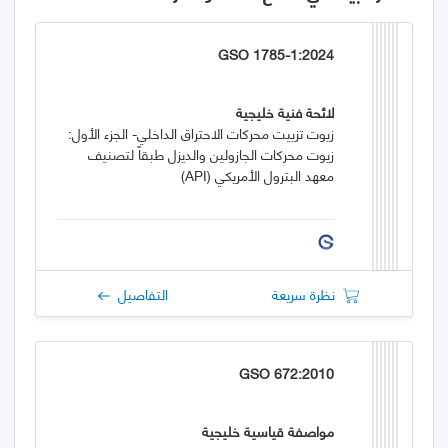
GSO 1785-1:2024
لائحة فنية خليجية
زيوت تزييت محركات الاحتراق الداخلي- الجزء الأول:
زيوت محركات الجازولين والديزل طبقاً لتصنيف
معهد البترول الأمريكي (API)
نظرة سريعة
التفاصيل
GSO 672:2010
مواصفة قياسية خليجية