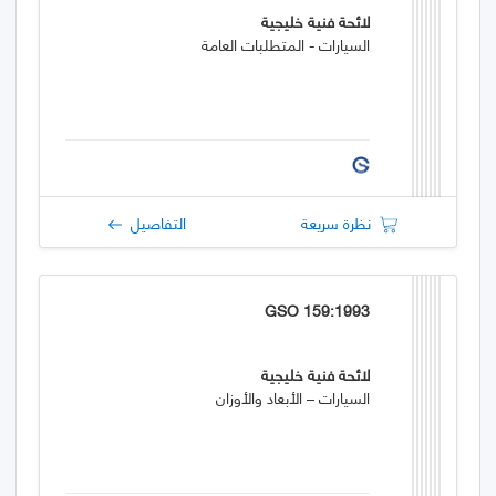
لائحة فنية خليجية
السيارات - المتطلبات العامة
نظرة سريعة
التفاصيل
GSO 159:1993
لائحة فنية خليجية
السيارات – الأبعاد والأوزان