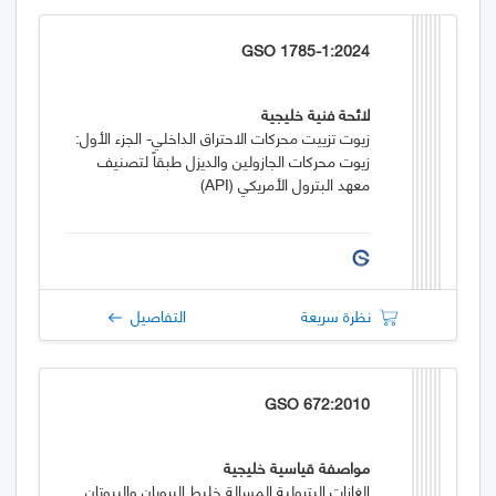
GSO 1785-1:2024
لائحة فنية خليجية
زيوت تزييت محركات الاحتراق الداخلي- الجزء الأول:
زيوت محركات الجازولين والديزل طبقاً لتصنيف
معهد البترول الأمريكي (API)
نظرة سريعة
التفاصيل
GSO 672:2010
مواصفة قياسية خليجية
الغازات البترولية المسالة خليط البروبان والبيوتان