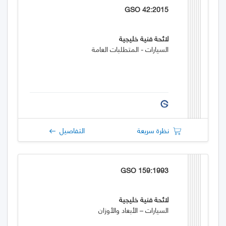
GSO 42:2015
لائحة فنية خليجية
السيارات - المتطلبات العامة
نظرة سريعة
التفاصيل
GSO 159:1993
لائحة فنية خليجية
السيارات – الأبعاد والأوزان