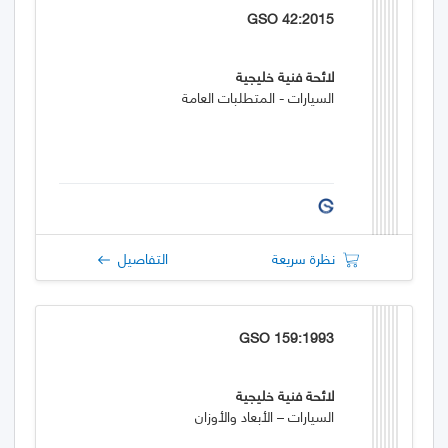
GSO 42:2015
لائحة فنية خليجية
السيارات - المتطلبات العامة
نظرة سريعة
التفاصيل
GSO 159:1993
لائحة فنية خليجية
السيارات – الأبعاد والأوزان