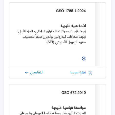
GSO 1785-1:2024
لائحة فنية خليجية
زيوت تزييت محركات الاحتراق الداخلي- الجزء الأول:
زيوت محركات الجازولين والديزل طبقاً لتصنيف
معهد البترول الأمريكي (API)
نظرة سريعة
التفاصيل
GSO 672:2010
مواصفة قياسية خليجية
الغازات البترولية المسالة خليط البروبان والبيوتان