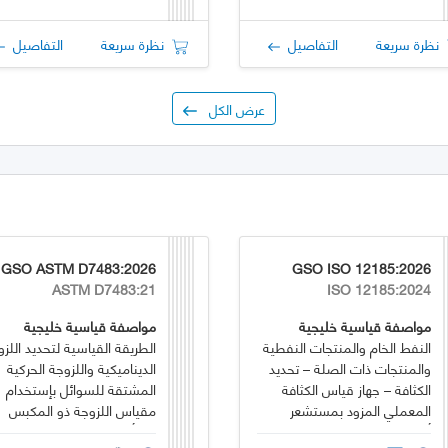
نظرة سريعة
التفاصيل
نظرة سريعة
التفاصيل
عرض الكل
GSO ASTM D7483:2026
GSO ISO 12185:2026
ASTM D7483:21
ISO 12185:2024
مواصفة قياسية خليجية
مواصفة قياسية خليجية
النفط الخام والمنتجات النفطية
الطريقة القياسية لتحديد اللزو
والمنتجات ذات الصلة – تحديد
الديناميكية واللزوجة الحركية
الكثافة – جهاز قياس الكثافة
المشتقة للسوائل بإستخدام
المعملي المزود بمستشعر
مقياس اللزوجة ذو المكبس
أنبوبي على شكل حرف U
المتأرجح