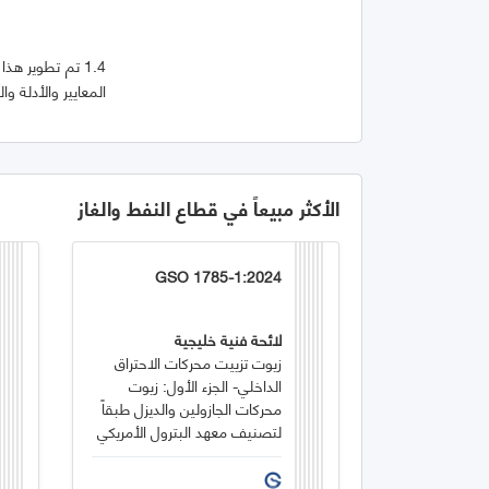
1.4 تم تطوير ه
المعايير والأدلة وا
الأكثر مبيعاً في قطاع النفط والغاز
GSO 1785-1:2024
لائحة فنية خليجية
زيوت تزييت محركات الاحتراق
الداخلي- الجزء الأول: زيوت
محركات الجازولين والديزل طبقاً
لتصنيف معهد البترول الأمريكي
(API)