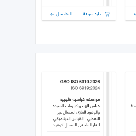
نظرة سريعة
التفاصيل
GSO ISO 6919:2026
ISO 6919:2024
مواصفة قياسية خليجية
جة
قياس الهيدروكربونات المبردة
والوقود الغازي المسال غير
النفطي - القياس الديناميكي
للغاز الطبيعي المسال كوقود
بحري - التزويد بالوقود من