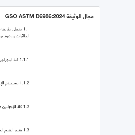
مجال الوثيقة GSO ASTM D6986:2024
1.1 تغطي طريقة
الطائرات ووقود تور
1.1.1 كلا الإجراءين مخصصان بشكل أساسي للاستخدام كاختبارات ميدانية مع الوقود عند درجة حرارة المناولة.
1.1.2 يستخدم الإجراء (أ) حاويات عينات شفافة ؛ يستخدم الإجراء ب حاويات معتمة.
1.2 كلا الإجراءين هما طريقتان سريعتان لاكتشاف التلوث ويتضمنان تصنيفات لظهور الضباب ووجود الجسيمات.
1.3 تعتبر القيم المذكورة في وحدات SI بمثابة المعيار. القيم التي وردت بين قوسين هي للعلم فقط.