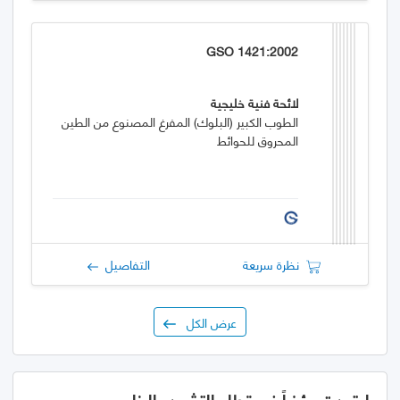
GSO 1421:2002
لائحة فنية خليجية
الطوب الكبير (البلوك) المفرغ المصنوع من الطين
المحروق للحوائط
نظرة سريعة
التفاصيل
عرض الكل
اعتمدت مؤخراً في قطاع التشييد والبناء