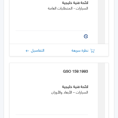
لائحة فنية خليجية
السيارات - المتطلبات العامة
نظرة سريعة
التفاصيل
GSO 159:1993
لائحة فنية خليجية
السيارات – الأبعاد والأوزان