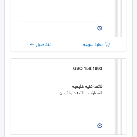
نظرة سريعة
التفاصيل
GSO 159:1993
لائحة فنية خليجية
السيارات – الأبعاد والأوزان