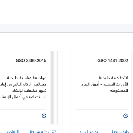
GSO 2489:2015
GSO 1431:2002
لائحة فنية خليجية
مواصفة قياسية خليجية
الأدوات الصحية - أجهزة الطرد
خصائص الركام الناتج من إعادة
المضغوطة
تدوير مخلفات الإنشاء
لاستخدامه في أعمال الإنشاء
نظرة سريعة
التفاصيل
نظرة سريعة
التفاصيل