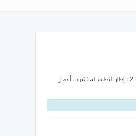
الاستدامة في المباني وأعمال الهندسة المدنية – مؤشرات الاستدامة – الجزء 2 : إطار التطوير لمؤشرات أعمال