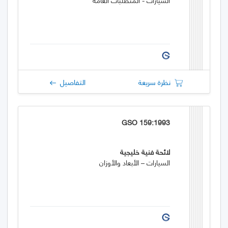
نظرة سريعة
التفاصيل
GSO 159:1993
لائحة فنية خليجية
السيارات – الأبعاد والأوزان