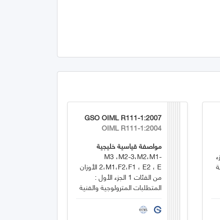
GSO OIML R111-1:2007
OIML R111-1:2004
مواصفة قياسية خليجية
ء
M3 ،M2-3،M2،M1-
ة
2،M1،F2،F1 ، E2 ، E الأوزان
من الفئات 1 الجزء الأول :
المتطلبات المترولوجية والفنية