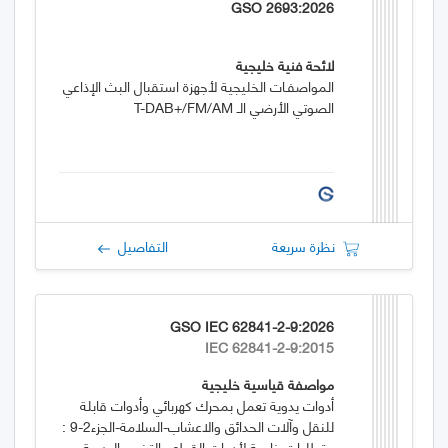
GSO 2693:2026
لائحة فنية خليجية
المواصفـات الخليجية لأجهزة استقبال البث الإذاعي
الصوتي الأرضي الـ T-DAB+/FM/AM
نظرة سريعة
التفاصيل
GSO IEC 62841-2-9:2026
IEC 62841-2-9:2015
مواصفة قياسية خليجية
أدوات يدوية تعمل بمحرك كهربائي وأدوات قابلة
للنقل وآلات الحدائق والاعشاب-السلامة-الجزء2-9 :
متطلبات خاصة لأدوات القطع والتخريم اليدوية