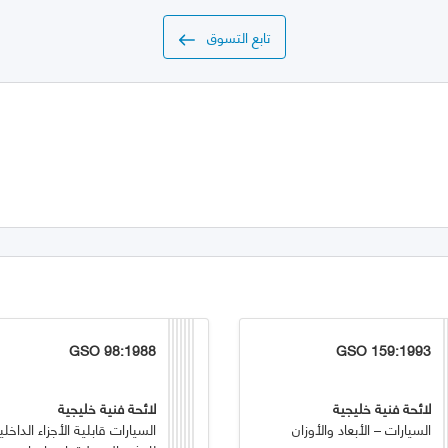
تابع التسوق
GSO 98:1988
GSO 159:1993
لائحة فنية خليجية
لائحة فنية خليجية
السيارات – الأبعاد والأوزان
السيارات قابلية الأجزاء الداخلي