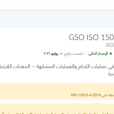
GSO ISO 150
ISO
الإصدار الحالي
·
اعتمدت بتاريخ
٠١ يوليو ٢٠٢١
 عمليات اللحام والعمليات المشابهة -- المعدات اللازمة 
ISO 15012-4:2
ة القياسية الدولية/الوطنية ويبقى الإصدار الدولي ما قبل الأخير (إذا كان معتمداً) س