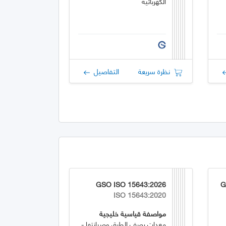
الكهربائية
نظرة سريعة
التفاصيل
GSO ISO 15643:2026
G
ISO 15643:2020
مواصفة قياسية خليجية
معدات رصف الطرق وصيانتها -