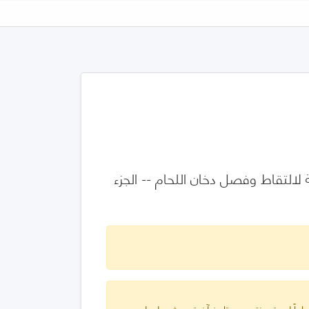
لالتقاط وفصل دخان اللحام -- الجزء
ارياً لمدة سنتين من تاريخ آخر تحديث دولي له.