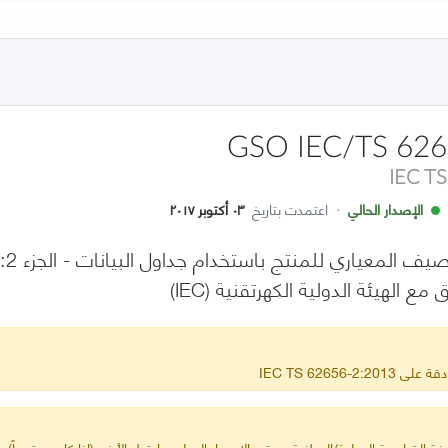
GSO IEC/TS 626
IEC T
الإصدار الحالي
·
اعتمدت بتاريخ
٠٣ أكتوبر ٢٠١٧
تسج
ع الهيئة الدولية الكهرتقنية (IEC)
IEC TS 62656-2
ة القياسية الدولية/الوطنية ويبقى الإصدار الدولي ما قبل الأخير (إذا كان معتمداً) س