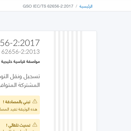
الرئيسية
GSO IEC/TS 62656-2:2017
56-2:2017
S 62656-2:2013
مواصفة قياسية خليجية
المشتركة المتوافق م
تبني بالمصادقة !
هذه الوثيقة تفيد المصادقة على :2013
تحديث تلقائي !
يعتمد آخر إصدار للمواصف