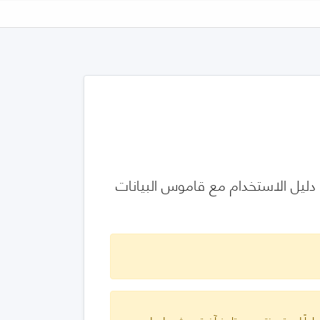
يل ونقل التوصيف المعياري للمنتج باستخدام جداول البيانات - الجزء 2: دليل الاستخدام مع قاموس البيانات
ارياً لمدة سنتين من تاريخ آخر تحديث دولي له.