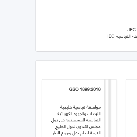
• والواجهة من أجل نموذج المعلومات المشتركة (IEC 61970-301 [2])، التي تناولها جزء المواصفة القياسية IEC
GSO 1899:2016
مواصفة قياسية خليجية
الترددات والجهود الكهربائية
القياسية المستخدمة في دول
مجلس التعاون لدول الخليج
العربية لنظم نقل وتوزيع التيار