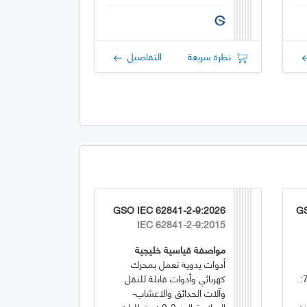
المتردد
نظرة سريعة
التفاصيل
GSO IEC 62841-2-9:2026
GS
IEC 62841-2-9:2015
مواصفة قياسية خليجية
أدوات يدوية تعمل بمحرك
شابهها - السلامة - الجزء 2-79:
كهربائي وأدوات قابلة للنقل
وآلات الحدائق والاعشاب-
ة
السلامة-الجزء2-9 : متطلبات