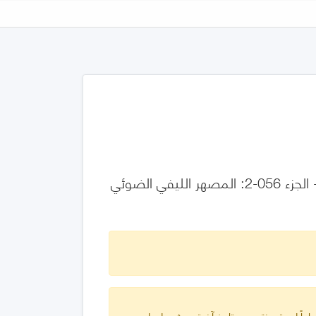
أدوات الربط البيني للألياف الضوئية والمكونات غير الفعالة - مواصفة الأداء - الجزء 056-2: المصهر الليفي الضوئي
ارياً لمدة سنتين من تاريخ آخر تحديث دولي له.