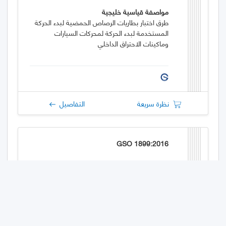
مواصفة قياسية خليجية
طرق اختبار بطاريات الرصاص الحمضية لبدء الحركة
المستخدمة لبدء الحركة لمحركات السيارات
وماكينات الاحتراق الداخلي
نظرة سريعة
التفاصيل
GSO 1899:2016
مواصفة قياسية خليجية
الترددات والجهود الكهربائية القياسية المستخدمة
في دول مجلس التعاون لدول الخليج العربية لنظم
نقل وتوزيع التيار المتردد