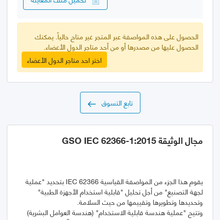
الحصول على هذه المواصفة عبر المتجر غير متاح حالياً. يمكنك
الحصول عليها من مصدرها أو من أحد متاجر الدول الأعضاء.
اختر احد متاجر الدول الأعضاء
تابع التسوق
مجال الوثيقة GSO IEC 62366-1:2015
يقوم هذا الجزء من المواصفة القياسية IEC 62366 بتحديد "عملية
لجهة التصنيع" من أجل تحليل "قابلية استخدام الأجهزة الطبية"